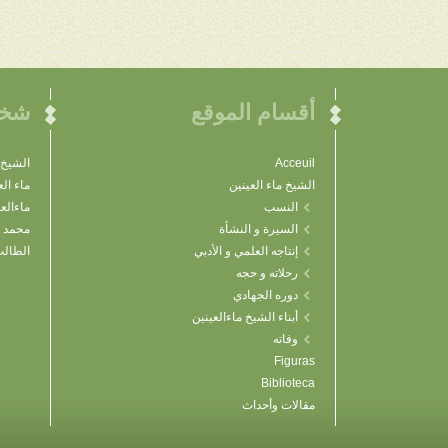
أقسام الموقع
شخص
Acceuil
الشيخ 
الشيخ ماء العينين
ماء ال
النسب
ماءالع
السيرة و النشأة
محمد ا
إنتاجه العلمي و الأدبي
الطالب
رحلاته و حجه
دوره الجهادي
أبناء الشيخ ماءالعينين
وفاته
Figuras
Biblioteca
مقالات وأحداث