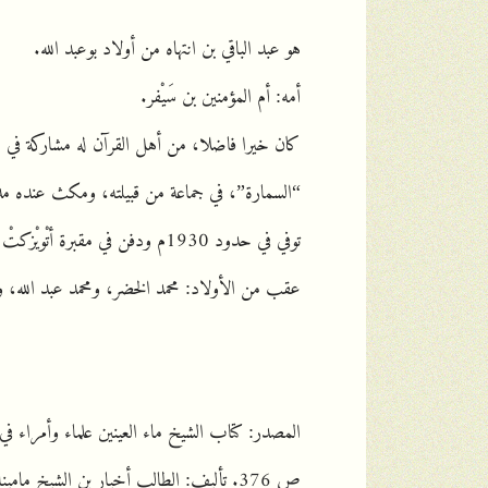
هو عبد الباقي بن انتهاه من أولاد بوعبد الله.
أمه: أم المؤمنين بن سَيْفر.
كان خيرا فاضلا، من أهل القرآن له مشاركة في العل
“السمارة”، في جماعة من قبيلته، ومكث عنده مد
توفي في حدود 1930م ودفن في مقبرة أتْويْزكتْ شمالي مدينة أطار ب 15 كلم.
عقب من الأولاد: محمد الخضر، ومحمد عبد الله، وآ
المصدر: كتاب الشيخ ماء العينين علماء وأمراء في 
ص 376. تأليف: الطالب أخيار بن الشيخ ما