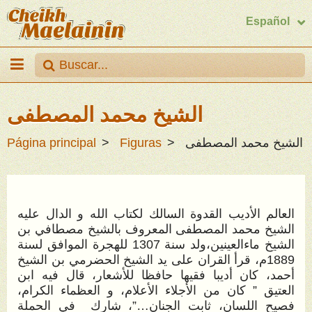
Español
الشيخ محمد المصطفى
الشيخ محمد المصطفى
Figuras
Página principal
العالم الأديب القدوة السالك لكتاب الله و الدال عليه
الشيخ محمد المصطفى المعروف بالشيخ
مصطافي
بن
الشيخ ماءالعينين،ولد سنة
7
130
للهجرة الموافق لسنة
9
188
م
،
قر
أ
القران على يد الشيخ الحضرمي بن الشيخ
أحمد
، كان أديبا فقيها حافظا للأشعار، قال فيه ابن
العتيق ” كان من الأجلاء الأعلام، و العظماء الكرام،
فصيح اللسان، ثابت الجنان…”، شارك في الحملة